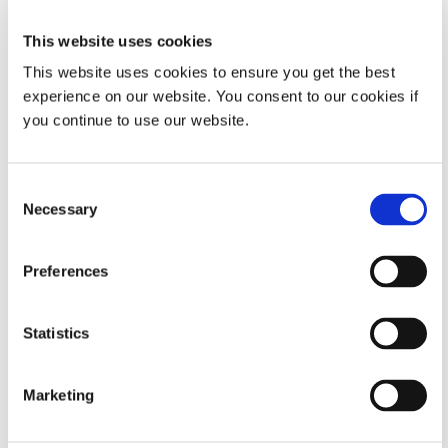
다양한 부품 구성을 수용하도록 프로그래밍 가능
This website uses cookies
수동 적용(스프레이 및 비즈)
This website uses cookies to ensure you get the best
반자동 및 완전 자동 적용 방법이 뛰어난 정밀도를 제공하
experience on our website. You consent to our cookies if
고 제조 효율성을 높이지만 수동 마스킹이 필요한 경우가
you continue to use our website.
있습니다. 유연성과 적응성이 필요한 소량 생산의 경우 또
는 넓은 표면 영역에 전체 커버리지와 보호가 필요한 경우
고속 스프레이 또는 비드를 통한 수동 마스킹 적용이 필요
Consent
할 수 있습니다. 또한 이러한 적용 방법을 기존 시스템에
Necessary
Selection
통합하여 프로세스를 보완하여 어느 정도의 자동화 및 사
용자 정의를 제공할 수 있습니다.
Preferences
마스크할 넓은 면적의 표면
소량 생산 지원
Statistics
수동 분배 밸브를 로봇 셀 마스킹에 통합할 수 있습니
Marketing
다.
브러싱 적용