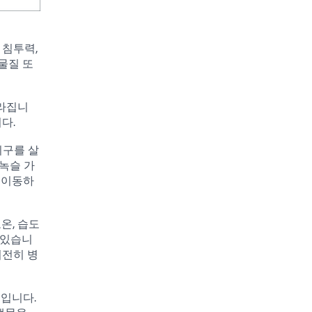
 침투력,
물질 또
달라집니
다.
기구를 살
녹슬 가
 이동하
온, 습도
 있습니
여전히 병
법입니다.