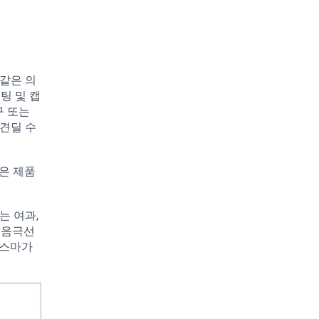
 같은 의
팅 및 캡
구 또는
견딜 수
많은 제품
는 여과,
, 음극선
라스마가