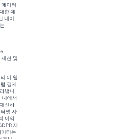
한 데이터
대한 데
된 데이
거는
le
, 세션 및
의 이 웹
유럽 경제
잘라냅니
범위 내에서
 대신하
인터넷 사
적 이익
GDPR 제
 데이터는
삭제됩니