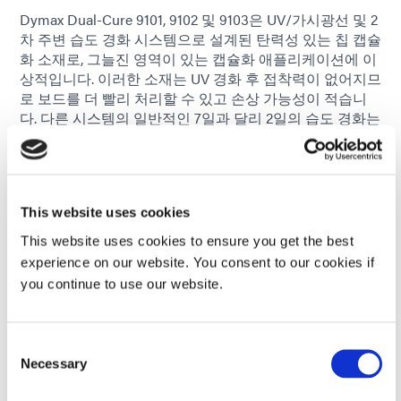
Dymax Dual-Cure 9101, 9102 및 9103은 UV/가시광선 및 2
차 주변 습도 경화 시스템으로 설계된 탄력성 있는 칩 캡슐
화 소재로, 그늘진 영역이 있는 캡슐화 애플리케이션에 이
상적입니다. 이러한 소재는 UV 경화 후 접착력이 없어지므
로 보드를 더 빨리 처리할 수 있고 손상 가능성이 적습니
다. 다른 시스템의 일반적인 7일과 달리 2일의 습도 경화는
추가 처리 및 최종 테스트 및 조립 시간을 단축합니다.
이 세 가지 새로운 소재는 7,000, 17,000, 25,000 cP의 다양
한 점도를 가지고 있어 성능과 분사를 최적화할 수 있으며,
제트 분사가 가능하여 더욱 정확한 배치와 더욱 효율적인
This website uses cookies
소재 사용이 가능합니다. 경화된 소재는 유연하고 열에 의
This website uses cookies to ensure you get the best
해 팽창하여 보드 구성 요소에 가해지는 응력을 줄입니다.
experience on our website. You consent to our cookies if
경화되지 않은 소재를 운반하는 데 냉장이 필요하지 않으
you continue to use our website.
므로 추가 관련 비용이 발생하지 않습니다.
9100 시리즈의 새로운 광/습기 경화 캡슐화제는 컨포멀 코
팅 및 캡슐화제, 엣지 본딩 및 마스킹 소재, 기타 관련 제품
Consent
Necessary
을 포함하는 다이맥스 인쇄 회로 기판 조립 소재 포트폴리
Selection
오에 추가되는 중요한 제품입니다.