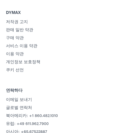
DYMAX
저작권 고지
판매 일반 약관
구매 약관
서비스 이용 약관
이용 약관
개인정보 보호정책
쿠키 선언
연락하다
이메일 보내기
글로벌 연락처
북아메리카: +1 860.482.1010
유럽: +49 611.962.7900
아시아: +65.67522887