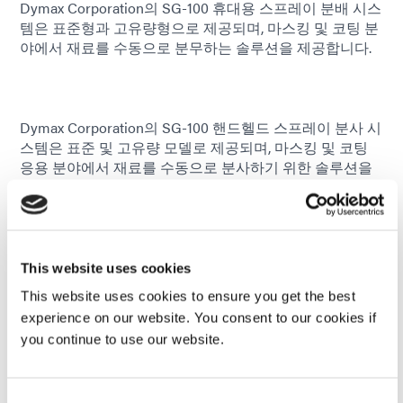
Dymax Corporation의 SG-100 휴대용 스프레이 분배 시스
템은 표준형과 고유량형으로 제공되며, 마스킹 및 코팅 분
야에서 재료를 수동으로 분무하는 솔루션을 제공합니다.
Dymax Corporation의 SG-100 핸드헬드 스프레이 분사 시
스템은 표준 및 고유량 모델로 제공되며, 마스킹 및 코팅
응용 분야에서 재료를 수동으로 분사하기 위한 솔루션을
제공합니다. 이 시스템은 가압 카트리지, 병 및 페일에서
분사할 수 있어 대부분의 표준 유체 패키지 및 공급 시스템
과 호환됩니다. 트리거 저항이 낮은 경량 조립품으로 수 시
간 동안 손쉽게 분사할 수 있으며, 재료 흐름과 스프레이
분무를 쉽게 조정할 수 있어 재료 낭비를 줄이고 분사 정확
This website uses cookies
도를 높일 수 있습니다.
This website uses cookies to ensure you get the best
experience on our website. You consent to our cookies if
SG-100 스프레이 건의 모든 습윤 구성 요소는 스테인리스
스틸, 테프론® 또는 칼레즈®로 되어 있어 더 많은 유체와 호
you continue to use our website.
환됩니다. 유체 본체는 밀봉되어 있어 주변 조건에 노출되
지 않아 쉽게 끄고 청소할 수 있습니다. 이러한 공압 작동
스프레이 디스펜서는 전기가 필요하지 않습니다.
Consent