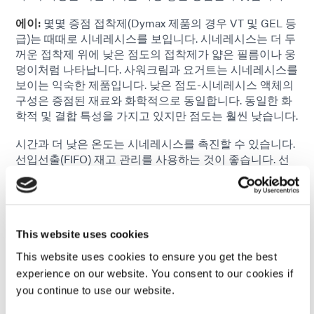
에이:
몇몇 증점 접착제(Dymax 제품의 경우 VT 및 GEL 등
급)는 때때로 시네레시스를 보입니다. 시네레시스는 더 두
꺼운 접착제 위에 낮은 점도의 접착제가 얇은 필름이나 웅
덩이처럼 나타납니다. 사워크림과 요거트는 시네레시스를
보이는 익숙한 제품입니다. 낮은 점도-시네레시스 액체의
구성은 증점된 재료와 화학적으로 동일합니다. 동일한 화
학적 및 결합 특성을 가지고 있지만 점도는 훨씬 낮습니다.
시간과 더 낮은 온도는 시네레시스를 촉진할 수 있습니다.
선입선출(FIFO) 재고 관리를 사용하는 것이 좋습니다. 선
입선출 재고 관리로 제품을 사용하기 전에 보관하는 시간
을 제어할 수 있습니다. 또한 시네레시스가 발생하기 쉬운
재료는 냉장 보관하지 않는 것이 좋습니다. 사실, 약간의
가열로 일부 제품의 시네레시스가 역전될 수 있습니다.
This website uses cookies
시네레시스가 발생하면 혼합은 혼합물을 균질한 상태로
This website uses cookies to ensure you get the best
되돌리는 가장 일반적인 방법입니다. 혼합은 전통적인 패
experience on our website. You consent to our cookies if
들 또는 주걱으로 수행할 수 있으며(공기 포획을 최소화하
you continue to use our website.
도록 주의) 정적 믹서를 사용하여 수행할 수 있습니다.