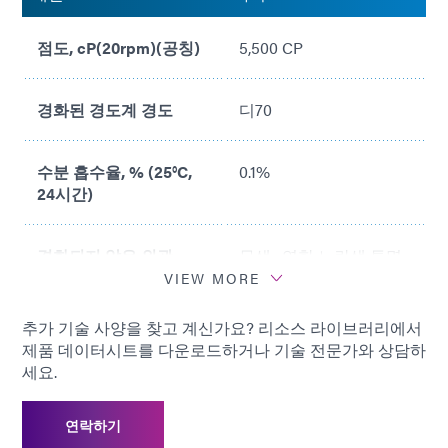
점도, cP(20rpm)(공칭)
5,500 CP
경화된 경도계 경도
디70
수분 흡수율, % (25°C,
0.1%
24시간)
경화되지 않은 외관
무색~연한 노란색 투명
한 액체
VIEW MORE
추가 기술 사양을 찾고 계신가요? 리소스 라이브러리에서
추천 기판
ABS, PC, PVC, SS, TPU
제품 데이터시트를 다운로드하거나 기술 전문가와 상담하
세요.
연락하기