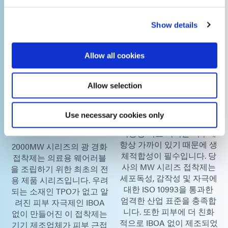
블 장치 조립을
기 조립을 위한
위한 생체적합
다이맥스 접착
Show details
성 접착제
제
Allow all cookies
Allow selection
Use necessary cookies only
착용형 의료 기기는 피부에
항상 가까이 있기 때문에 생
2000MW 시리즈의 광 경화
체적합성이 필수입니다. 당
접착제는 의료용 웨어러블
사의 MW 시리즈 접착제는
을 조립하기 위한 최초의 전
세포독성, 감작성 및 자극에
용 제품 시리즈입니다. 우려
대한 ISO 10993을 통과한
되는 소재인 TPO가 없고 알
엄격한 산업 표준을 충족합
려진 피부 자극제인 IBOA
니다. 또한 피부에 더 친화
없이 만들어진 이 접착제는
적으로 IBOA 없이 제조되었
기기 제조업체가 피부 근접