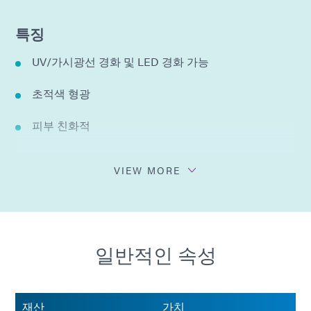
특징
UV/가시광선 경화 및 LED 경화 가능
초적색 형광
피부 친화적
IBOA 무료
VIEW MORE
낮은 수분 흡수율: 0.1%
ISO 10993-23 피부내 자극 표준 충족
일반적인 속성
ISO 10993-10 감작 표준을 충족합니다
ISO 10993-5 세포독성 표준 충족
재산
가치