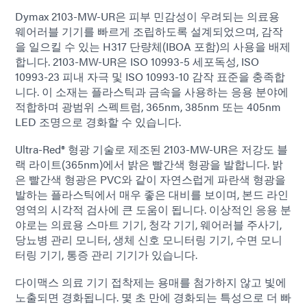
Dymax 2103-MW-UR은 피부 민감성이 우려되는 의료용
웨어러블 기기를 빠르게 조립하도록 설계되었으며, 감작
을 일으킬 수 있는 H317 단량체(IBOA 포함)의 사용을 배제
합니다. 2103-MW-UR은 ISO 10993-5 세포독성, ISO
10993-23 피내 자극 및 ISO 10993-10 감작 표준을 충족합
니다. 이 소재는 플라스틱과 금속을 사용하는 응용 분야에
적합하며 광범위 스펙트럼, 365nm, 385nm 또는 405nm
LED 조명으로 경화할 수 있습니다.
Ultra-Red® 형광 기술로 제조된 2103-MW-UR은 저강도 블
랙 라이트(365nm)에서 밝은 빨간색 형광을 발합니다. 밝
은 빨간색 형광은 PVC와 같이 자연스럽게 파란색 형광을
발하는 플라스틱에서 매우 좋은 대비를 보이며, 본드 라인
영역의 시각적 검사에 큰 도움이 됩니다. 이상적인 응용 분
야로는 의료용 스마트 기기, 청각 기기, 웨어러블 주사기,
당뇨병 관리 모니터, 생체 신호 모니터링 기기, 수면 모니
터링 기기, 통증 관리 기기가 있습니다.
다이맥스 의료 기기 접착제는 용매를 첨가하지 않고 빛에
노출되면 경화됩니다. 몇 초 만에 경화되는 특성으로 더 빠