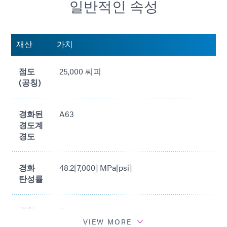
일반적인 속성
강산용액 및 에칭제에 대한 내성
RoHS2 지침 2015/863/EU 준수
재산
가치
점도
25,000 씨피
(공칭)
경화된
A63
경도계
경도
경화
48.2[7,000] MPa[psi]
탄성률
경화
3초
시간*
VIEW MORE