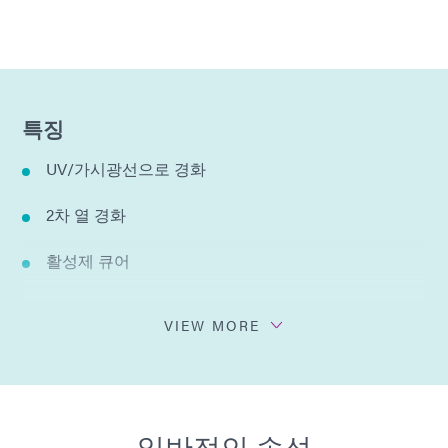
특징
UV/가시광선으로 경화
2차 열 경화
활성제 큐어
다중 기판 결합
VIEW MORE
단단하고 투명한 채권
검은색 빛으로 푸른색 형광색
일반적인 속성
용매를 첨가하지 않음