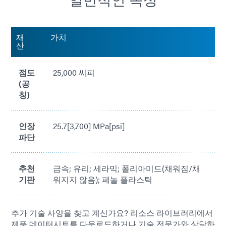
재
가치
산
점도
25,000 씨피
(공
칭)
인장
25.7[3,700] MPa[psi]
파단
추천
금속; 유리; 세라믹; 폴리아미드(채워짐/채
기판
워지지 않음); 페놀 플라스틱
추가 기술 사양을 찾고 계신가요? 리소스 라이브러리에서
제품 데이터시트를 다운로드하거나 기술 전문가와 상담하