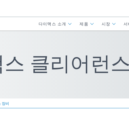
다이맥스 소개
제품
시장
서
맥스 클리어런스
 장비