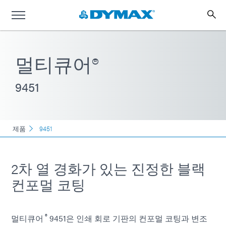
멀티큐어®
9451
제품
9451
2차 열 경화가 있는 진정한 블랙
컨포멀 코팅
®
멀티큐어
9451은 인쇄 회로 기판의 컨포멀 코팅과 변조