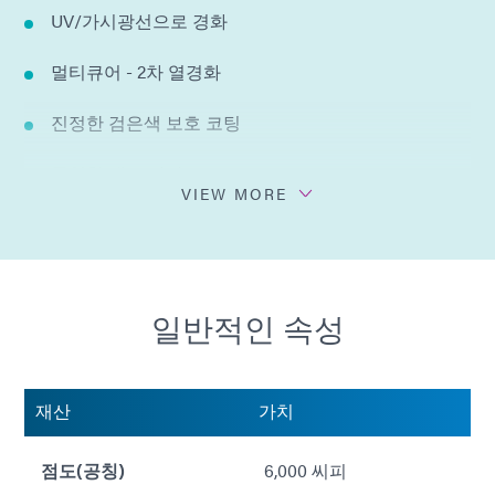
UV/가시광선으로 경화
멀티큐어 - 2차 열경화
진정한 검은색 보호 코팅
균일한 매트 마감
VIEW MORE
UL 94 가연성 V-0 등급
얇은 코팅용으로 설계됨
일반적인 속성
1부 제형 - 혼합 불필요
여러번의 패스(얇거나 두껍게)로 코팅 가능
재산
가치
최대 0.004인치의 단일 패스 코팅에 최적화됨
점도(공칭)
6,000 씨피
용매를 첨가하지 않음