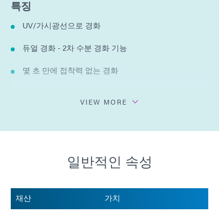
특징
UV/가시광선으로 경화
듀얼 경화 - 2차 수분 경화 기능
몇 초 만에 접착력 없는 경화
유연한 캡슐화제
VIEW MORE
그림자 영역 성능
할로겐 프리(IEC 61249-2-21)
일반적인 속성
습기 및 열 저항성
구성 요소의 응력을 낮추기 위한 높은 CTE/낮은 Tg
재산
가치
용매를 첨가하지 않음