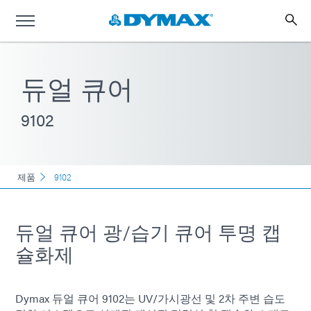
듀얼 큐어
9102
제품
9102
듀얼 큐어 광/습기 큐어 투명 캡
슐화제
Dymax 듀얼 큐어 9102는 UV/가시광선 및 2차 주변 습도