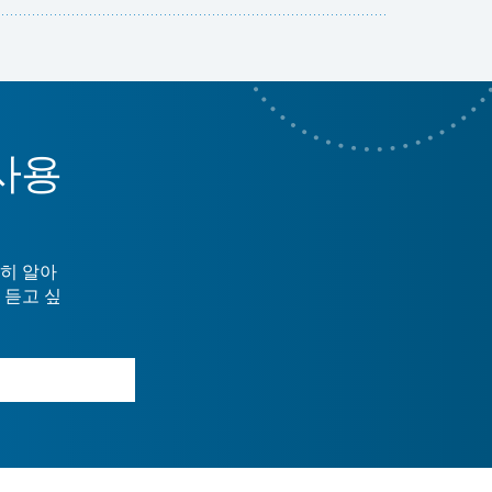
사용
히 알아
 듣고 싶