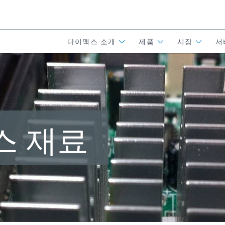
다이맥스 소개
제품
시장
서
스 재료