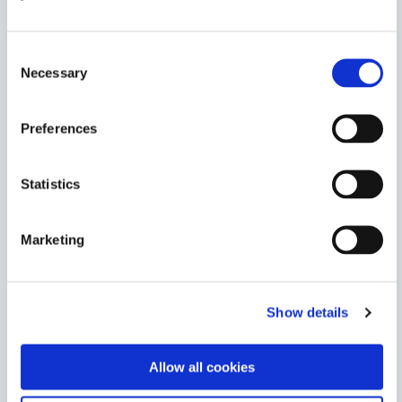
1184-MB
이 청흑색, 저유리, 불투명 코팅은 의료 기기 회로를 숨기
Consent
고 보호하는 데 이상적이며 코팅 범위를 검사하는 데 매우
Necessary
Selection
눈에 잘 띕니다. 이 제품은 UV/가시광선으로 경화되며 2
차 열 경화가 특징입니다.
Preferences
Americas
Asia
Europe
Statistics
1184-MTR
이 의료용 코팅은 배치를 시각적으로 확인하기 위해 빨간
Marketing
색을 분사하고 형광을 냅니다. 플라스틱 구성 요소의 빠른
밀봉과 의료용 전자 제품의 컨포멀 코팅에 이상적입니다.
이 제품은 UV/가시광선으로 경화되며 2차 열 경화가 특징
입니다.
Show details
Americas
Asia
Allow all cookies
Europe