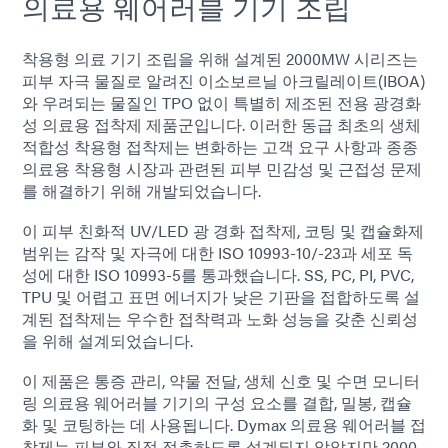
의료용 웨어러블 기기 조립
착용형 의료 기기 조립을 위해 설계된 2000MW 시리즈는
피부 자극 물질로 알려진 이소보르닐 아크릴레이트(IBOA)
와 우려되는 물질인 TPO 없이 특별히 제조된 전용 광경화
성 의료용 접착제 제품군입니다. 이러한 동급 최초의 생체
적합성 착용형 접착제는 변화하는 고객 요구 사항과 종종
의료용 착용형 시장과 관련된 피부 민감성 및 근접성 문제
를 해결하기 위해 개발되었습니다.
이 피부 친화적 UV/LED 광 경화 접착제, 코팅 및 캡슐화제
범위는 감작 및 자극에 대한 ISO 10993-10/-23과 세포 독
성에 대한 ISO 10993-5를 통과했습니다. SS, PC, PI, PVC,
TPU 및 어렵고 표면 에너지가 낮은 기판을 접합하도록 설
계된 접착제는 우수한 접착력과 노화 성능을 갖춘 신뢰성
을 위해 설계되었습니다.
이 제품은 통증 관리, 약물 전달, 생체 신호 및 수면 모니터
링 의료용 웨어러블 기기의 구성 요소를 결합, 밀봉, 캡슐
화 및 코팅하는 데 사용됩니다. Dymax 의료용 웨어러블 접
착제는 피부와 직접 접촉하도록 설계되지 않았지만 2000-