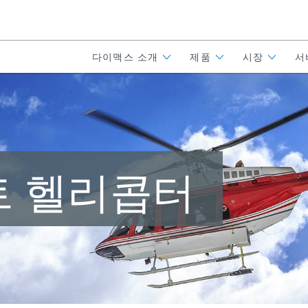
다이맥스 소개
제품
시장
서
 헬리콥터