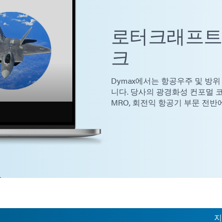
로터크래프트
크
Dymax에서는 항공우주 및 방위
니다. 당사의 광경화성 컨포멀 코
MRO, 회전익 항공기 부문 전반
지