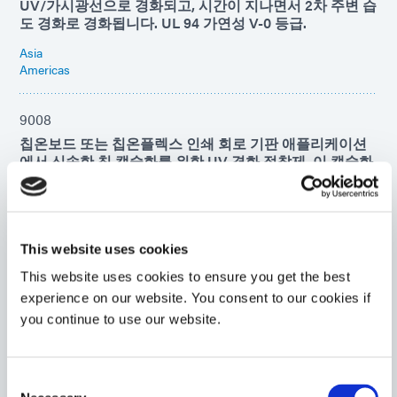
UV/가시광선으로 경화되고, 시간이 지나면서 2차 주변 습
도 경화로 경화됩니다. UL 94 가연성 V-0 등급.
Asia
Americas
9008
칩온보드 또는 칩온플렉스 인쇄 회로 기판 애플리케이션
에서 신속한 칩 캡슐화를 위한 UV 경화 접착제. 이 캡슐화
제는 다양한 표면에 유연하고 매우 습기에 강한 결합을 형
성하고 -40°C까지 유연하게 유지되므로 COF 애플리케이
션에 이상적입니다.
Americas
This website uses cookies
Asia
Europe
This website uses cookies to ensure you get the best
experience on our website. You consent to our cookies if
you continue to use our website.
9101
2차 주변 습기 경화 기능을 갖춘 UV 경화형 캡슐화제. 이
제품은 탄력성, 유연성이 뛰어나며, 우수한 습기 및 열 저
Consent
항성을 제공합니다.