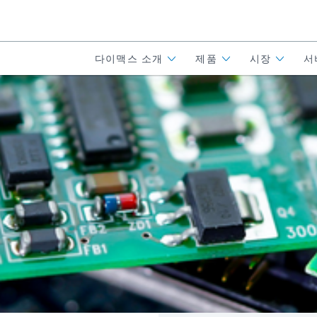
다이맥스 소개
제품
시장
서