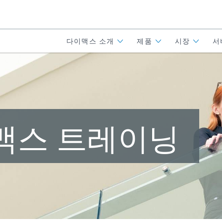
다이맥스 소개
제품
시장
서
맥스 트레이닝