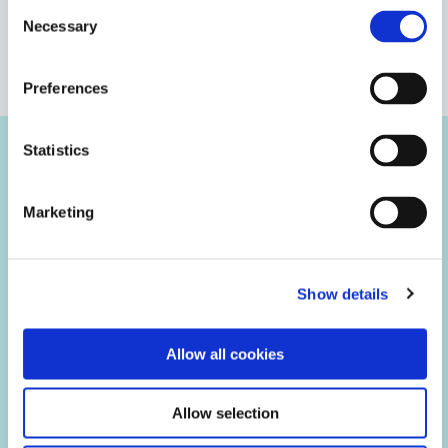
Consent
Necessary
Selection
열 노화
VIEW MORE
Preferences
열 사이클링
Statistics
인장/전단 시험
사례 연구
Marketing
파단신장 시험
모듈러스 테스트
Show details
습도 노화
Allow all cookies
물 흡수 테스트
Allow selection