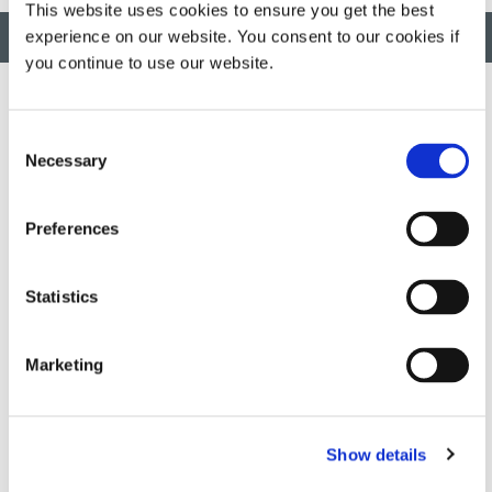
This website uses cookies to ensure you get the best
맨 위로 돌아가기
experience on our website. You consent to our cookies if
you continue to use our website.
Consent
혁신적인 신속하고 광경화 가능한 소재, 분배 장비, UV/LED 광경
Necessary
Selection
화 시스템을 개발하여 제조 효율성을 획기적으로 개선합니다.
Preferences
이 사이트는 reCAPTCHA 및
Google 개인정보 보호정책
그리고
서
비스 약관
적용하다.
Statistics
DYMAX
Marketing
저작권 고지
판매 일반 약관
구매 약관
Show details
서비스 이용 약관