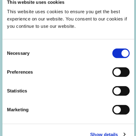
This website uses cookies
This website uses cookies to ensure you get the best
experience on our website. You consent to our cookies if
you continue to use our website.
Consent
Necessary
Selection
LED 광 경화 재료 및 장비
LED 광 경화 소재는 LED 빛에 노출되면 경화되어 제조업체
Preferences
에 경제적이고 처리량이 높은 솔루션을 제공합니다.
Statistics
Marketing
Show details