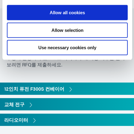
포함, PN 39280)
Allow all cookies
전체 치수
50.5인치 길이 x 29.8인치 너비 x 16.4인
부품 번호
치 높이(128cm x 76cm x 42cm)
Allow selection
프로젝트에 대한 완벽한 솔루션을 구축하거나 교체 부품
¹
강도 판독값은 라디오미터의 제조사와
을 찾으세요
Use necessary cookies only
모델에 따라 크게 다릅니다. 이러한 강
도는 ACCU-CAL™ 50 라디오미터로 측
수량이 한정되어 있으므로 가격과 구매 가능 여부를 알아
정되었습니다.
보려면 RFQ를 제출하세요.
12인치 퓨전 F300S 컨베이어
교체 전구
라디오미터