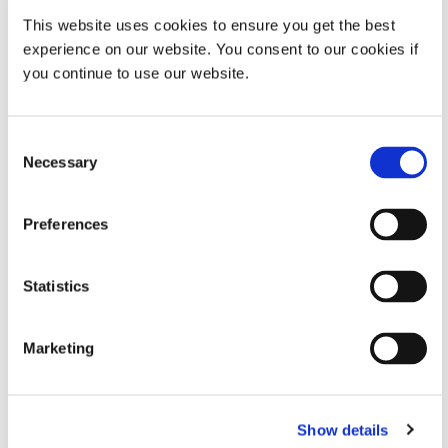
This website uses cookies to ensure you get the best
최대 UVA
2.0 제온/cm²
experience on our website. You consent to our cookies if
에너
you continue to use our website.
지/(320-
395 nm)
@ 5 fpm
Consent
Necessary
Selection
라인 속도
1-27fpm 또는 25-115fpm
Preferences
조명 폭
6인치(Fusion F300 1개) 또는 12인치
(Fusion F300 2개)
VIEW MORE
Statistics
추가 기술 사양을 찾고 계신가요? 리소스 라이브러리를 확
전압
220/230V(50 또는 60Hz)
Marketing
인하거나 기술 전문가와 상담하세요.
수직 여유
4인치(표준) | 6인치(2인치 라이저 포
연락하기
공간
함, PN 39218) | 10인치(6인치 라이저
Show details