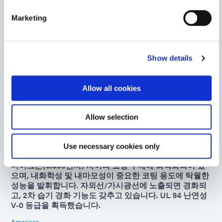
9008
칩온보드 또는 칩온플렉스 인쇄 회로 기판 애플리케이션
Marketing
에서 신속한 칩 캡슐화를 위한 UV 경화 접착제. 이 캡슐화
제는 다양한 표면에 유연하고 매우 습기에 강한 결합을 형
성하고 -40°C까지 유연하게 유지되므로 COF 애플리케이
션에 이상적입니다.
Show details
Americas
Asia
Allow all cookies
Europe
Allow selection
9481-E-PZ
이 제품은 음영 영역이 문제가 되는 고밀도 PCB에서 완벽
한 경화를 보장하도록 제조되었습니다. TPO 및 PIP 3:1이
Use necessary cookies only
함유되지 않은 이 제품은 25마이크론(0.001인치)에서 127
마이크론(0.005인치) 사이의 코팅 두께에 최적화되어 있
으며, 내화학성 및 내마모성이 중요한 코팅 용도에 탁월한
성능을 발휘합니다. 자외선/가시광선에 노출되면 경화되
고, 2차 습기 경화 기능도 갖추고 있습니다. UL 94 난연성
V-0 등급을 획득했습니다.
Americas