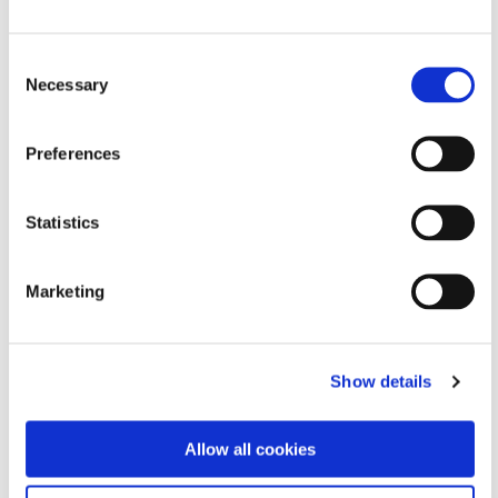
즘은 압축 공기에 의존하지 않고 정
확한 유체 제어를 보장하여 반복성
과 공정 안정성을 향상시킵니다.
Consent
Necessary
Selection
Global (CE Marked)
Preferences
SmartDispenser MINI
High repeatability, air-free
dispensing option for Dymax hybrid
Statistics
light-curable materials packaged in
30cc syringes. A mechanical drive
system accurately controls fluid
Marketing
dispensing, eliminating the need for
compressed air.
Global (CE Marked)
Show details
Allow all cookies