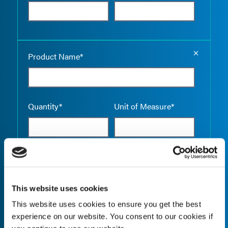
Empty the
Product Name*
Quantity*
Unit of Measure*
Empty the
Product Name*
This website uses cookies
This website uses cookies to ensure you get the best
experience on our website. You consent to our cookies if
Quantity*
Unit of Measure*