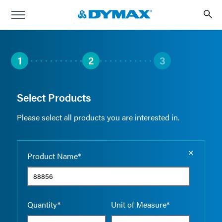
1
2
3
Select Products
Please select all products you are interested in.
Empty the
Product Name*
Quantity*
Unit of Measure*