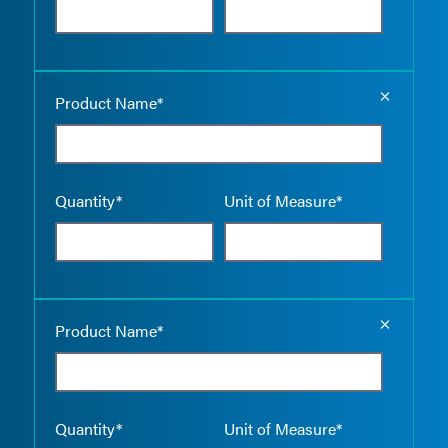
Empty the
Product Name*
Quantity*
Unit of Measure*
Empty the
Product Name*
Quantity*
Unit of Measure*