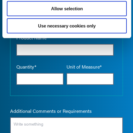
Allow selection
Use necessary cookies only
Empty the
Product Name*
Quantity*
Unit of Measure*
Additional Comments or Requirements