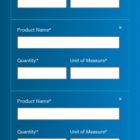
Empty the
Product Name*
Quantity*
Unit of Measure*
Empty the
Product Name*
Quantity*
Unit of Measure*