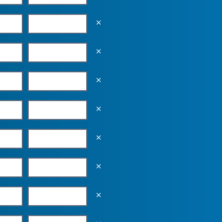
Empty the input field value
Empty the input field value
Empty the input field value
Empty the input field value
Empty the input field value
Empty the input field value
Empty the input field value