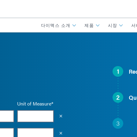
다이맥스 소개
제품
시장
서
1
Re
2
Qu
Unit of Measure*
Empty the input field value
3
Empty the input field value