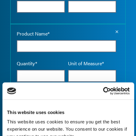
Empty the
Product Name*
Quantity*
Unit of Measure*
Empty the
Product Name*
This website uses cookies
This website uses cookies to ensure you get the best
experience on our website. You consent to our cookies if
Quantity*
Unit of Measure*