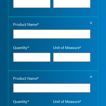
Empty the
Product Name*
Quantity*
Unit of Measure*
Empty the
Product Name*
Quantity*
Unit of Measure*