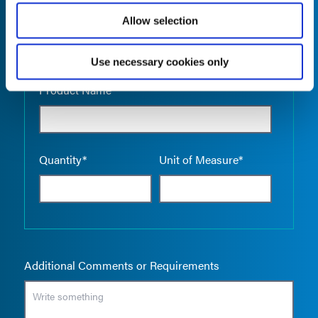
Allow selection
Use necessary cookies only
Empty the
Product Name*
Quantity*
Unit of Measure*
Additional Comments or Requirements