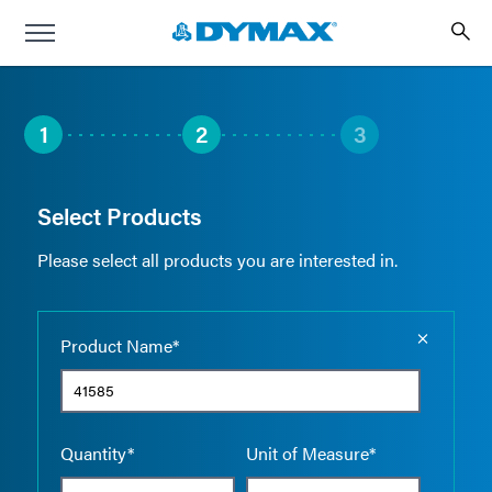
1
2
3
Select Products
Please select all products you are interested in.
Empty the
Product Name*
Quantity*
Unit of Measure*