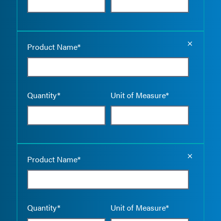
Empty the
Product Name*
Quantity*
Unit of Measure*
Empty the
Product Name*
Quantity*
Unit of Measure*