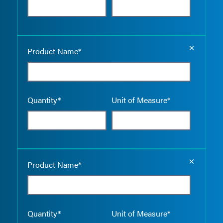
Empty the
Product Name*
Quantity*
Unit of Measure*
Empty the
Product Name*
Quantity*
Unit of Measure*