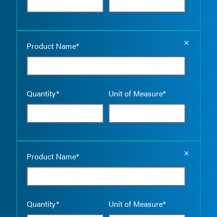
Empty the
Product Name*
Quantity*
Unit of Measure*
Empty the
Product Name*
Quantity*
Unit of Measure*