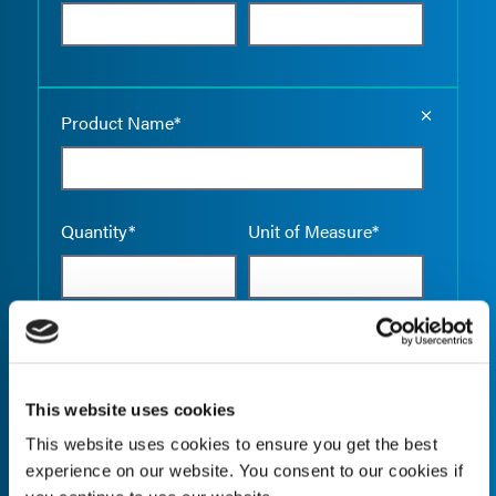
Empty the
Product Name*
Quantity*
Unit of Measure*
Empty the
Product Name*
This website uses cookies
This website uses cookies to ensure you get the best
experience on our website. You consent to our cookies if
Quantity*
Unit of Measure*