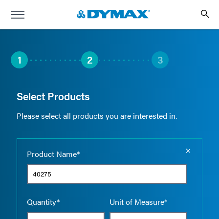
1
2
3
Select Products
Please select all products you are interested in.
Empty the
Product Name*
Quantity*
Unit of Measure*