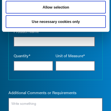
Allow selection
Use necessary cookies only
Empty the
Product Name*
Quantity*
Unit of Measure*
Additional Comments or Requirements