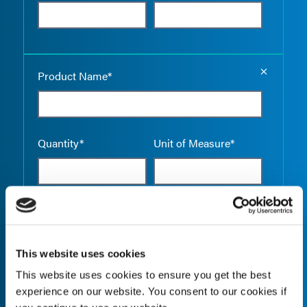
Empty the
Product Name*
Quantity*
Unit of Measure*
Empty the
Product Name*
This website uses cookies
This website uses cookies to ensure you get the best
experience on our website. You consent to our cookies if
Quantity*
Unit of Measure*