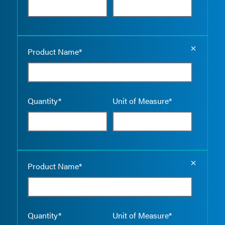
Empty the
Product Name*
Quantity*
Unit of Measure*
Empty the
Product Name*
Quantity*
Unit of Measure*