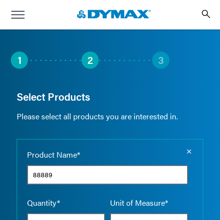
1
2
3
Select Products
Please select all products you are interested in.
Empty the
Product Name*
Quantity*
Unit of Measure*