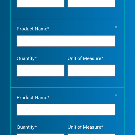
Empty the
Product Name*
Quantity*
Unit of Measure*
Empty the
Product Name*
Quantity*
Unit of Measure*