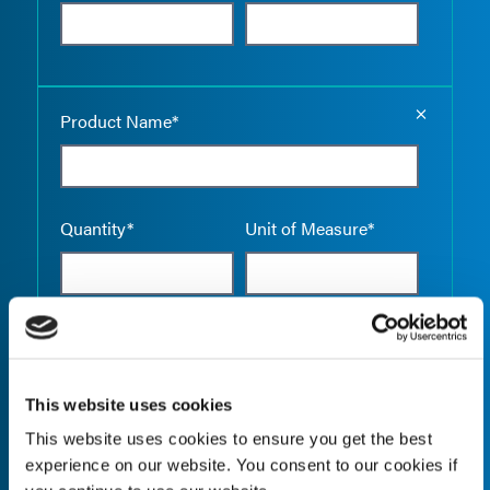
Empty the
Product Name*
Quantity*
Unit of Measure*
Empty the
Product Name*
This website uses cookies
This website uses cookies to ensure you get the best
experience on our website. You consent to our cookies if
Quantity*
Unit of Measure*