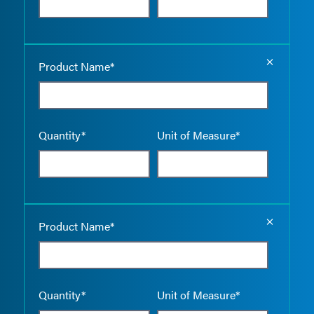
Empty the
Product Name*
Quantity*
Unit of Measure*
Empty the
Product Name*
Quantity*
Unit of Measure*