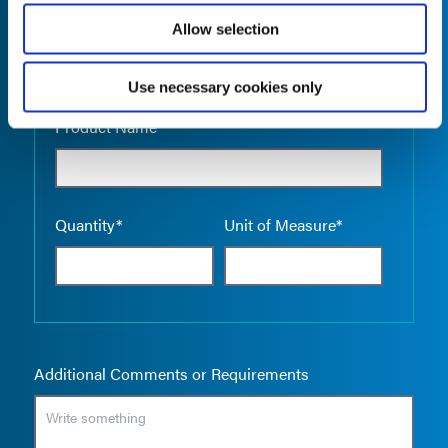
Allow selection
Use necessary cookies only
Empty the
Product Name*
Quantity*
Unit of Measure*
Additional Comments or Requirements