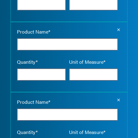
Empty the
Product Name*
Quantity*
Unit of Measure*
Empty the
Product Name*
Quantity*
Unit of Measure*