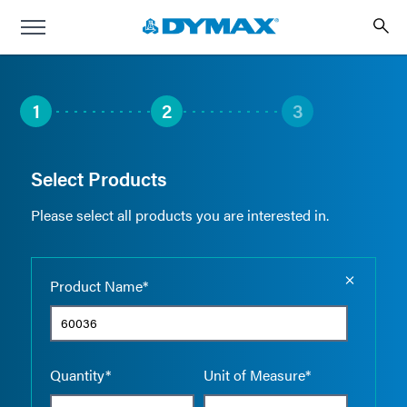
1
2
3
Select Products
Please select all products you are interested in.
Empty the
Product Name*
Quantity*
Unit of Measure*