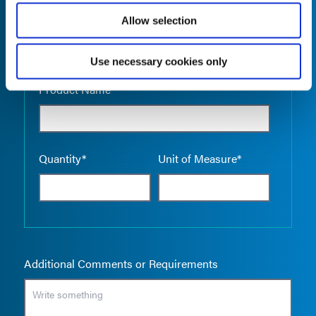
Allow selection
Use necessary cookies only
Empty the
Product Name*
Quantity*
Unit of Measure*
Additional Comments or Requirements