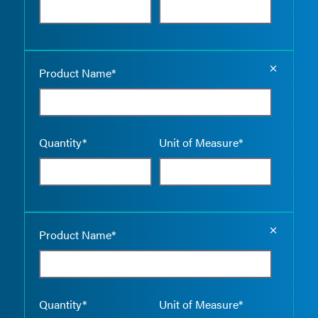
Empty the
Product Name*
Quantity*
Unit of Measure*
Empty the
Product Name*
Quantity*
Unit of Measure*