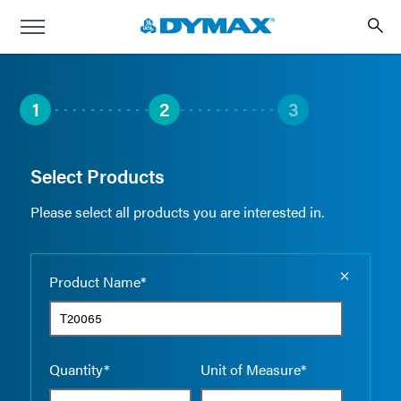
1
2
3
Select Products
Please select all products you are interested in.
Empty the
Product Name*
Quantity*
Unit of Measure*