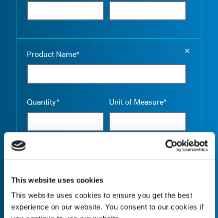
Empty the
Product Name*
Quantity*
Unit of Measure*
Empty the
Product Name*
This website uses cookies
This website uses cookies to ensure you get the best
experience on our website. You consent to our cookies if
Quantity*
Unit of Measure*