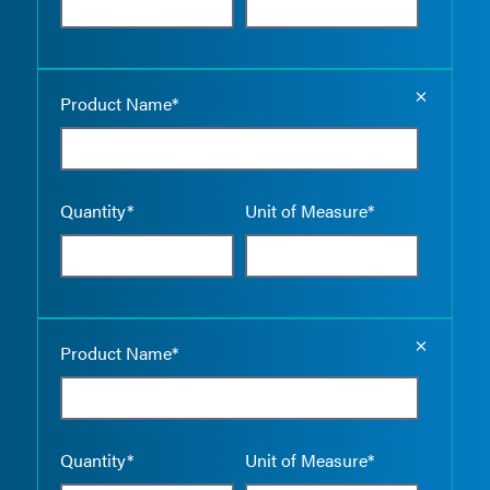
Empty the
Product Name*
Quantity*
Unit of Measure*
Empty the
Product Name*
Quantity*
Unit of Measure*