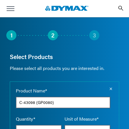
1
2
3
Select Products
Please select all products you are interested in.
Empty the
Product Name*
Quantity*
Unit of Measure*