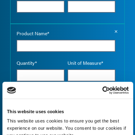
Empty the
Product Name*
Quantity*
Unit of Measure*
Empty the
Product Name*
This website uses cookies
This website uses cookies to ensure you get the best
experience on our website. You consent to our cookies if
Quantity*
Unit of Measure*