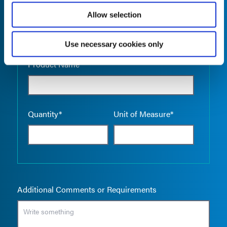
Allow selection
Use necessary cookies only
Empty the
Product Name*
Quantity*
Unit of Measure*
Additional Comments or Requirements