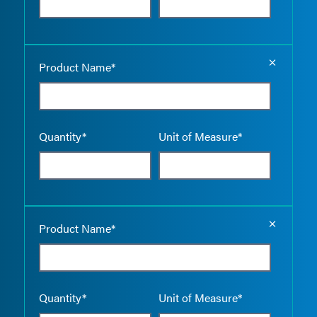
Empty the
Product Name*
Quantity*
Unit of Measure*
Empty the
Product Name*
Quantity*
Unit of Measure*