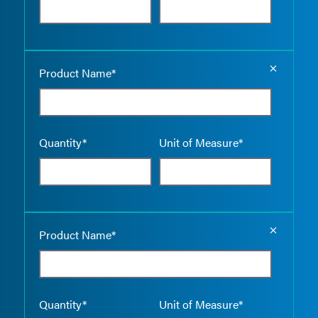
Empty the
Product Name*
Quantity*
Unit of Measure*
Empty the
Product Name*
Quantity*
Unit of Measure*