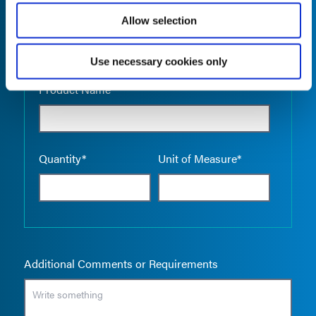
Allow selection
Use necessary cookies only
Empty the
Product Name*
Quantity*
Unit of Measure*
Additional Comments or Requirements