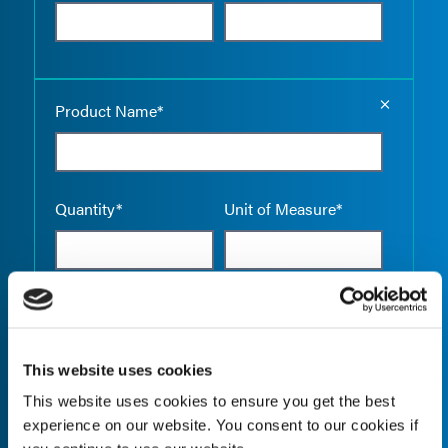
Empty the
Product Name*
Quantity*
Unit of Measure*
Empty the
Product Name*
This website uses cookies
This website uses cookies to ensure you get the best
experience on our website. You consent to our cookies if
Quantity*
Unit of Measure*