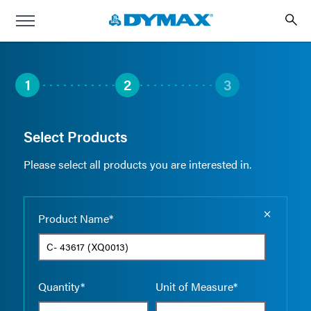
1
2
3
Select Products
Please select all products you are interested in.
Empty the
Product Name*
Quantity*
Unit of Measure*