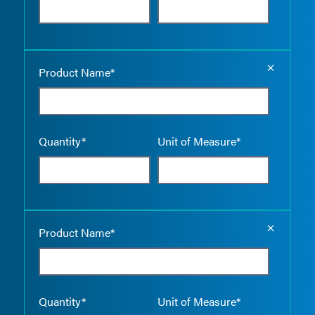
Empty the
Product Name*
Quantity*
Unit of Measure*
Empty the
Product Name*
Quantity*
Unit of Measure*