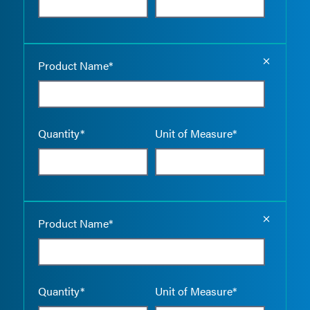
Empty the
Product Name*
Quantity*
Unit of Measure*
Empty the
Product Name*
Quantity*
Unit of Measure*