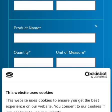
Empty the
Product Name*
Quantity*
Unit of Measure*
Empty the
Product Name*
This website uses cookies
This website uses cookies to ensure you get the best
experience on our website. You consent to our cookies if
Quantity*
Unit of Measure*