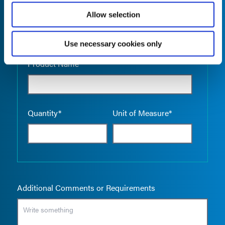
Allow selection
Use necessary cookies only
Empty the
Product Name*
Quantity*
Unit of Measure*
Additional Comments or Requirements