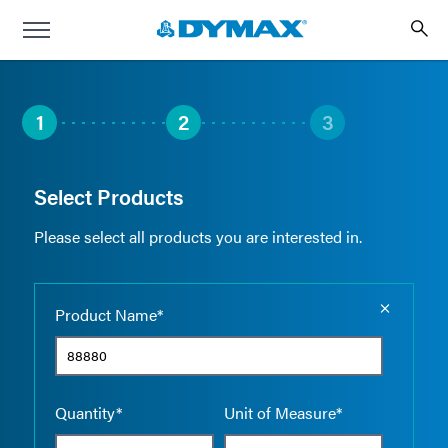
1
2
3
Select Products
Please select all products you are interested in.
Empty the
Product Name*
Quantity*
Unit of Measure*