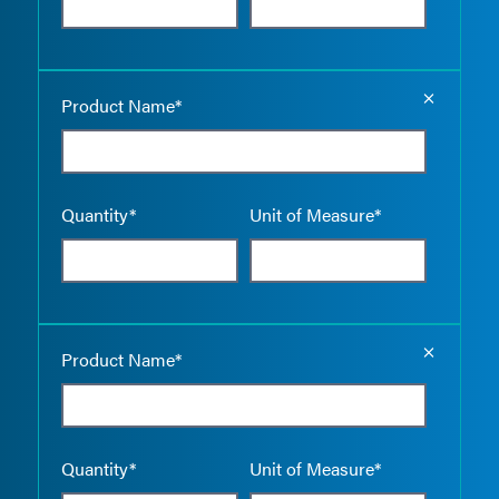
Empty the
Product Name*
Quantity*
Unit of Measure*
Empty the
Product Name*
Quantity*
Unit of Measure*