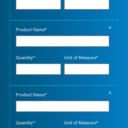
Empty the
Product Name*
Quantity*
Unit of Measure*
Empty the
Product Name*
Quantity*
Unit of Measure*