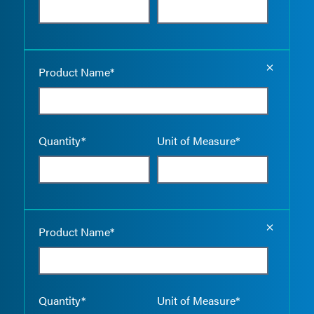
Empty the
Product Name*
Quantity*
Unit of Measure*
Empty the
Product Name*
Quantity*
Unit of Measure*