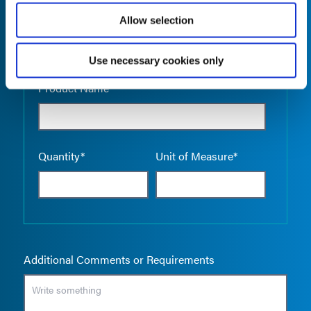
Allow selection
Use necessary cookies only
Empty the
Product Name*
Quantity*
Unit of Measure*
Additional Comments or Requirements