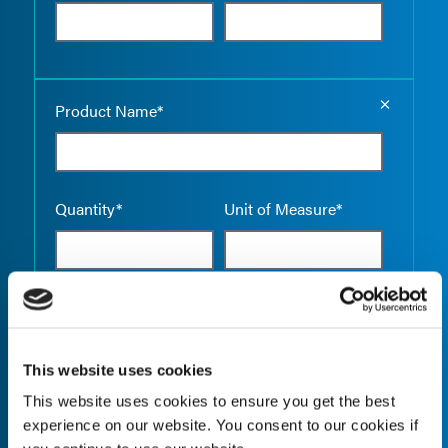
Empty the
Product Name*
Quantity*
Unit of Measure*
Empty the
Product Name*
This website uses cookies
This website uses cookies to ensure you get the best
experience on our website. You consent to our cookies if
Quantity*
Unit of Measure*