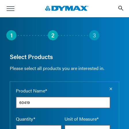
1
2
3
Select Products
Please select all products you are interested in.
Empty the
Product Name*
Quantity*
Unit of Measure*