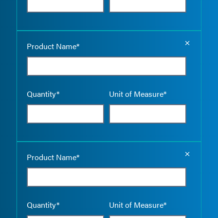
Empty the
Product Name*
Quantity*
Unit of Measure*
Empty the
Product Name*
Quantity*
Unit of Measure*