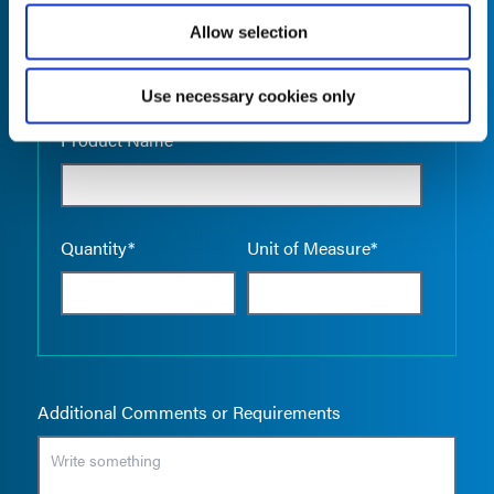
Allow selection
Use necessary cookies only
Empty the
Product Name*
Quantity*
Unit of Measure*
Additional Comments or Requirements