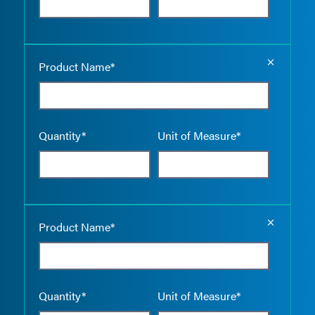
Empty the
Product Name*
Quantity*
Unit of Measure*
Empty the
Product Name*
Quantity*
Unit of Measure*