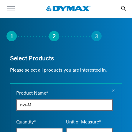
1
2
3
Select Products
Please select all products you are interested in.
Empty the
Product Name*
Quantity*
Unit of Measure*