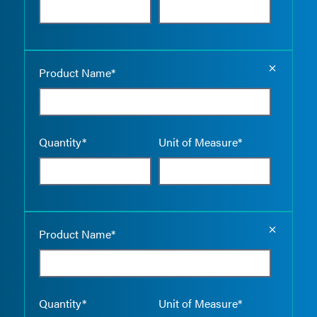
Empty the
Product Name*
Quantity*
Unit of Measure*
Empty the
Product Name*
Quantity*
Unit of Measure*