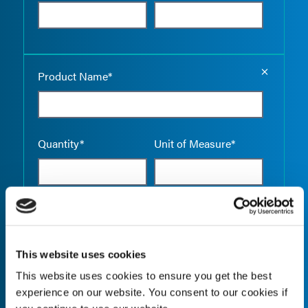
Empty the
Product Name*
Quantity*
Unit of Measure*
Empty the
Product Name*
This website uses cookies
This website uses cookies to ensure you get the best
experience on our website. You consent to our cookies if
Quantity*
Unit of Measure*