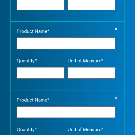
Empty the
Product Name*
Quantity*
Unit of Measure*
Empty the
Product Name*
Quantity*
Unit of Measure*