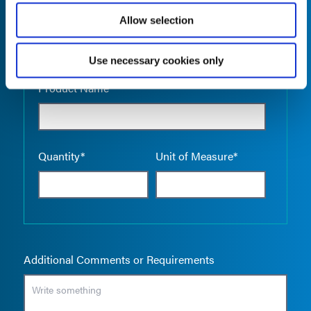
Allow selection
Use necessary cookies only
Empty the
Product Name*
Quantity*
Unit of Measure*
Additional Comments or Requirements