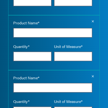
Empty the
Product Name*
Quantity*
Unit of Measure*
Empty the
Product Name*
Quantity*
Unit of Measure*