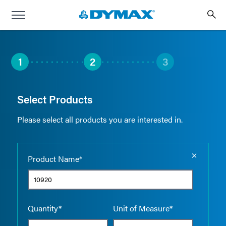
1
2
3
Select Products
Please select all products you are interested in.
Empty the
Product Name*
Quantity*
Unit of Measure*