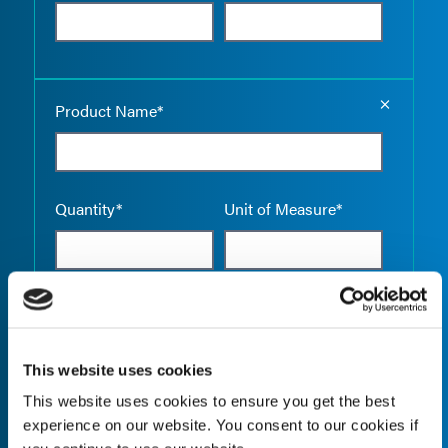
Empty the
Product Name*
Quantity*
Unit of Measure*
Empty the
Product Name*
This website uses cookies
This website uses cookies to ensure you get the best
experience on our website. You consent to our cookies if
Quantity*
Unit of Measure*