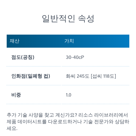
방열판 아래 그늘진 부분에 Dymax Multi-Cure® 열전도
일반적인 속성
성 접착제를 경화합니다.
재산
가치
점도(공칭)
30-40cP
인화점(밀폐형 컵)
화씨 245도 [섭씨 118도]
비중
1.0
추가 기술 사양을 찾고 계신가요? 리소스 라이브러리에서
제품 데이터시트를 다운로드하거나 기술 전문가와 상담하
세요.