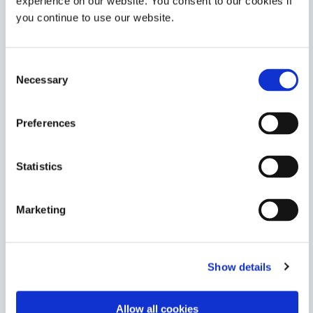
experience on our website. You consent to our cookies if
구조용 본딩 접착제는 단단하고 투명한 본딩을 형성하고
you continue to use our website.
UV/가시광선, 열 또는 사전 도포된 활성제로 빠르게 경화
됩니다. 일반적인 용도로는 금속-유리 본딩, 코일 와인딩
및 포팅이 있습니다.
Consent
Necessary
Americas
Selection
Asia
Europe
Preferences
6-630
유리-금속 접합에 이상적인 구조적 접합 접착제. 이 제품
Statistics
은 UV/가시광선, 열 또는 사전 도포된 활성제로 경화됩니
다.
Marketing
Americas
Asia
Europe
Show details
846-GEL
VIEW MORE
최대 인장 전단 강도가 필요한 이종 기질을 접합하는 데 이
Allow all cookies