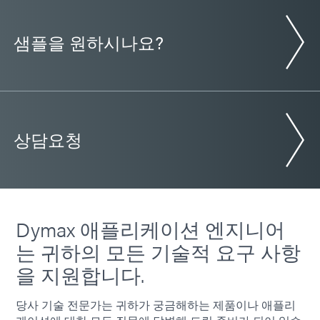
Americas
Asia
샘플을 원하시나요?
Europe
6-630-T
유리-금속 접합 접착제는 UV/가시광선, 사전 도포된 활성
제 또는 2차 열 경화를 사용하여 몇 초 이내에 경화됩니다.
이 제품은 뛰어난 유연성을 갖추고 있으며 고온 및 습기에
상담요청
강합니다.
Americas
Asia
Europe
Dymax 애플리케이션 엔지니어
6-621
는 귀하의 모든 기술적 요구 사항
UV/가시광선, 열 또는 사전 도포된 활성제로 경화되는 금
을 지원합니다.
속 본딩 접착제. 가시광선은 많은 UV 차단 및 컬러 플라스
틱과 유리를 통과할 수 있습니다. 적용 분야로는 코일 와인
딩, 포팅, 금속-유리 본딩이 있습니다.
당사 기술 전문가는 귀하가 궁금해하는 제품이나 애플리